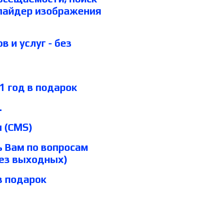
слайдер изображения
 и услуг - без
 1 год в подарок
.
м (СMS)
ь Вам по вопросам
без выходных)
в подарок