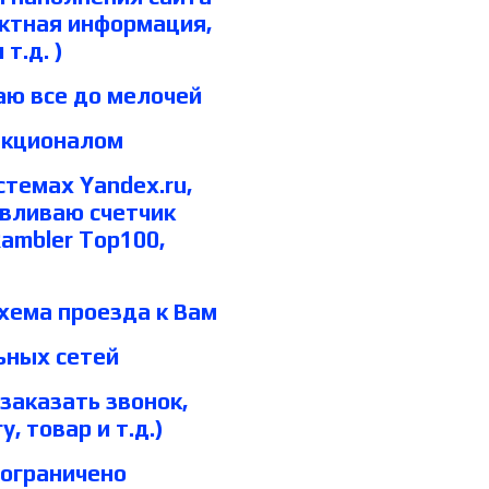
актная информация,
т.д. )
аю все до мелочей
нкционалом
стемах Yandex.ru,
навливаю счетчик
Rambler Top100,
схема проезда к Вам
ьных сетей
заказать звонок,
, товар и т.д.)
 ограничено