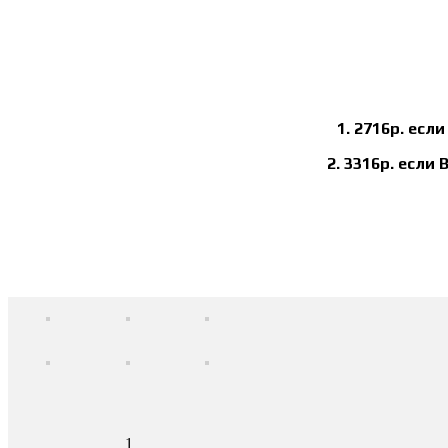
1. 2716р. есл
2. 3316р. если
1