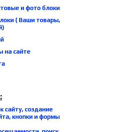
стовые и фото блоки
оки ( Ваши товары,
й)
ий
ы на сайте
та
:
к сайту, создание
йта, кнопки и формы
посещаемости, поиск