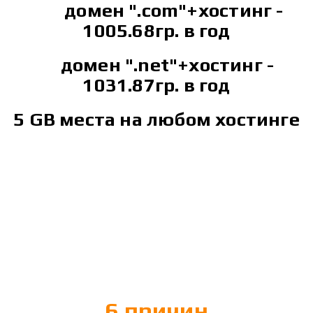
домен ".сom"+хостинг -
1005.68гр. в год
домен ".net"+хостинг -
1031.87гр. в год
5 GB места на любом хостинге
6 причин