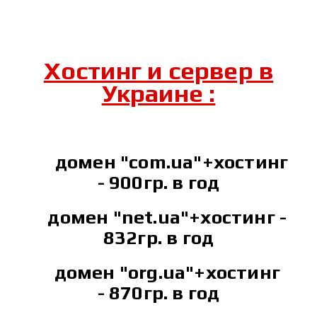
Хостинг и сервер в
Украине :
домен "сom.ua"+хостинг
-
900гр. в год
домен "net.ua"+хостинг -
832гр. в год
домен "org.ua"+хостинг
- 870гр. в год